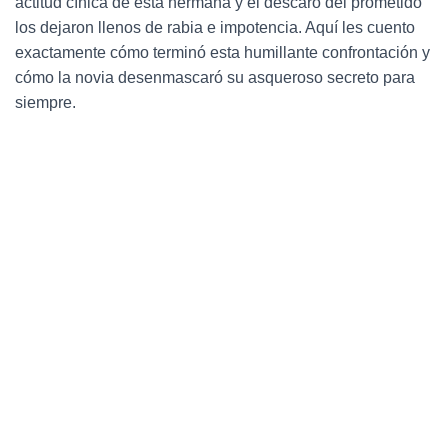
actitud cínica de esta hermana y el descaro del prometido
Ó
N
los dejaron llenos de rabia e impotencia. Aquí les cuento
exactamente cómo terminó esta humillante confrontación y
cómo la novia desenmascaró su asqueroso secreto para
siempre.