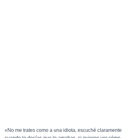
«No me trates como a una idiota, escuché claramente
cuando le decías que lo amabas, si quieres ver cómo