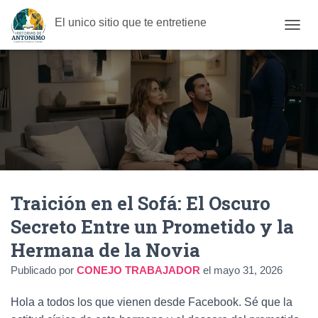
El unico sitio que te entretiene
C
A
M
B
I
A
R
M
O
D
O
D
Traición en el Sofá: El Oscuro
E
N
Secreto Entre un Prometido y la
A
V
Hermana de la Novia
E
G
Publicado por
CONEJO TRABAJADOR
el
mayo 31, 2026
A
C
Hola a todos los que vienen desde Facebook. Sé que la
I