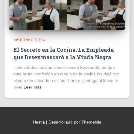
HISTORIA DEL DIA
El Secreto en la Cocina: La Empleada
que Desenmascaró a la Viuda Negra
Hola a todos los que vienen desde Facebook. Sé que
esta brutal confesión en medio de la cocina los dejó con
el corazón latiendo a mil por hora y la intriga al límite. El
nivel
Leer más
Hestia | Desarrollado por
ThemeIsle