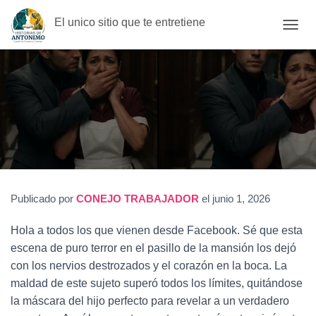
El unico sitio que te entretiene
C
A
M
B
I
A
R
M
O
D
O
D
E
Publicado por
CONEJO TRABAJADOR
el
junio 1, 2026
N
A
Hola a todos los que vienen desde Facebook. Sé que esta
V
escena de puro terror en el pasillo de la mansión los dejó
E
G
con los nervios destrozados y el corazón en la boca. La
A
maldad de este sujeto superó todos los límites, quitándose
C
la máscara del hijo perfecto para revelar a un verdadero
I