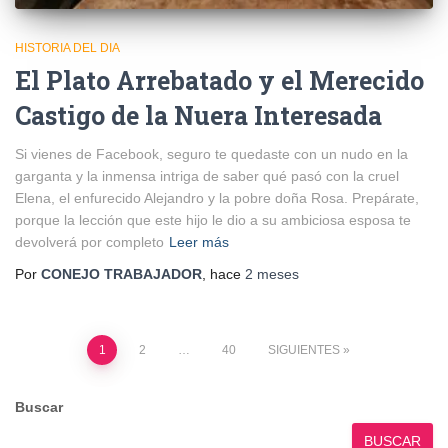
HISTORIA DEL DIA
El Plato Arrebatado y el Merecido
Castigo de la Nuera Interesada
Si vienes de Facebook, seguro te quedaste con un nudo en la
garganta y la inmensa intriga de saber qué pasó con la cruel
Elena, el enfurecido Alejandro y la pobre doña Rosa. Prepárate,
porque la lección que este hijo le dio a su ambiciosa esposa te
devolverá por completo
Leer más
Por
CONEJO TRABAJADOR
, hace
2 meses
Paginación
1
2
…
40
SIGUIENTES
de
Buscar
entradas
BUSCAR