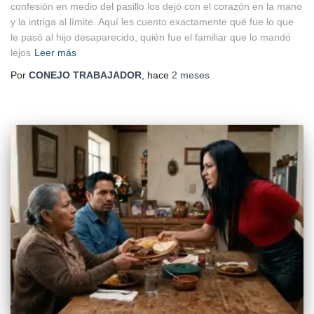
confesión en medio del pasillo los dejó con el corazón en la mano
y la intriga al límite. Aquí les cuento exactamente qué fue lo que
le pasó al hijo desaparecido, quién fue el familiar que lo mandó
lejos
Leer más
Por
CONEJO TRABAJADOR
, hace
2 meses