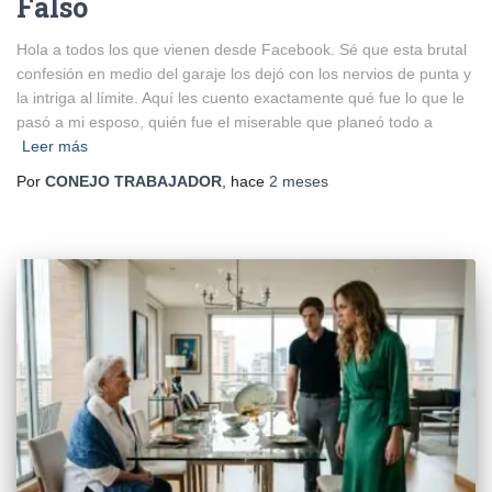
Falso
Hola a todos los que vienen desde Facebook. Sé que esta brutal
confesión en medio del garaje los dejó con los nervios de punta y
la intriga al límite. Aquí les cuento exactamente qué fue lo que le
pasó a mi esposo, quién fue el miserable que planeó todo a
Leer más
Por
CONEJO TRABAJADOR
, hace
2 meses