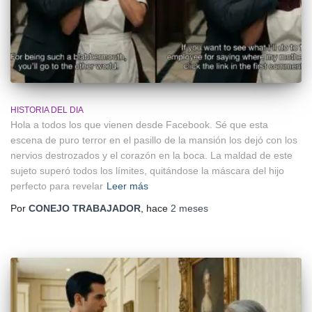
HISTORIA DEL DIA
Hola a todos los que vienen desde Facebook. Sé que esta
escena de puro terror en el pasillo de la mansión los dejó con los
nervios destrozados y el corazón en la boca. La maldad de este
sujeto superó todos los límites, quitándose la máscara del hijo
perfecto para revelar
Leer más
Por
CONEJO TRABAJADOR
, hace
2 meses