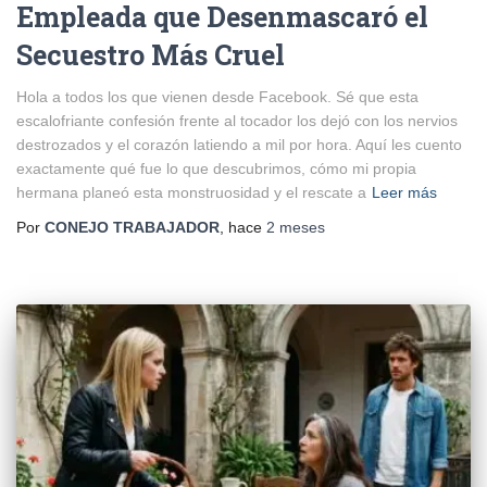
Empleada que Desenmascaró el
Secuestro Más Cruel
Hola a todos los que vienen desde Facebook. Sé que esta
escalofriante confesión frente al tocador los dejó con los nervios
destrozados y el corazón latiendo a mil por hora. Aquí les cuento
exactamente qué fue lo que descubrimos, cómo mi propia
hermana planeó esta monstruosidad y el rescate a
Leer más
Por
CONEJO TRABAJADOR
, hace
2 meses