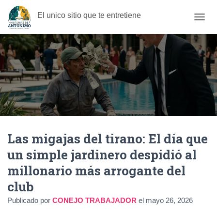
El unico sitio que te entretiene
C
A
M
B
I
A
R
M
O
D
O
D
Las migajas del tirano: El día que
E
N
un simple jardinero despidió al
A
V
millonario más arrogante del
E
G
club
A
C
Publicado por
CONEJO TRABAJADOR
el
mayo 26, 2026
I