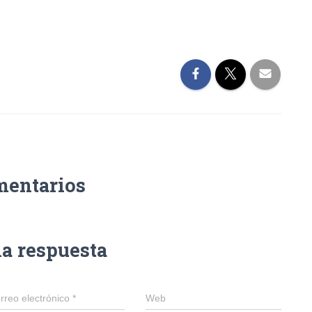
mentarios
na respuesta
rreo electrónico
*
Web