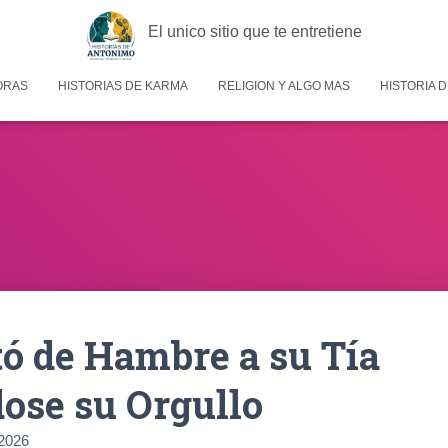
El unico sitio que te entretiene
ORAS
HISTORIAS DE KARMA
RELIGION Y ALGO MAS
HISTORIA D
ó de Hambre a su Tía
ose su Orgullo
2026