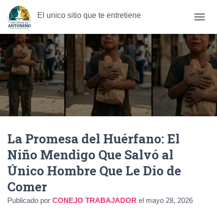
El unico sitio que te entretiene
C
A
M
B
I
A
R
M
O
D
O
D
La Promesa del Huérfano: El
E
N
Niño Mendigo Que Salvó al
A
V
Único Hombre Que Le Dio de
E
G
Comer
A
C
Publicado por
CONEJO TRABAJADOR
el
mayo 28, 2026
I