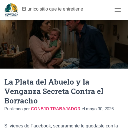
El unico sitio que te entretiene
C
A
M
B
I
A
R
M
O
D
O
D
La Plata del Abuelo y la
E
N
Venganza Secreta Contra el
A
V
Borracho
E
G
Publicado por
CONEJO TRABAJADOR
el
mayo 30, 2026
A
C
I
Si vienes de Facebook, seguramente te quedaste con la