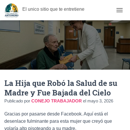
El unico sitio que te entretiene
C
A
M
B
I
A
R
M
O
D
O
D
La Hija que Robó la Salud de su
E
N
Madre y Fue Bajada del Cielo
A
V
Publicado por
CONEJO TRABAJADOR
el
mayo 3, 2026
E
G
Gracias por pasarse desde Facebook. Aquí está el
A
C
desenlace fulminante para esta mujer que creyó que
I
volaría alto pisoteando a su madre.