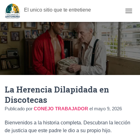
El unico sitio que te entretiene
C
A
M
B
I
A
R
M
O
D
O
D
La Herencia Dilapidada en
E
N
Discotecas
A
V
Publicado por
CONEJO TRABAJADOR
el
mayo 9, 2026
E
G
Bienvenidos a la historia completa. Descubran la lección
A
C
de justicia que este padre le dio a su propio hijo.
I