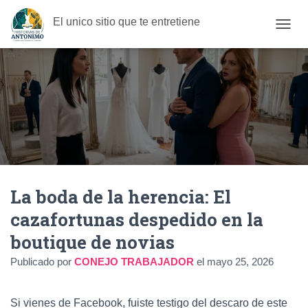
El unico sitio que te entretiene
C
A
M
B
I
A
R
M
O
D
O
D
La boda de la herencia: El
E
N
cazafortunas despedido en la
A
V
boutique de novias
E
G
Publicado por
CONEJO TRABAJADOR
el
mayo 25, 2026
A
C
I
Si vienes de Facebook, fuiste testigo del descaro de este