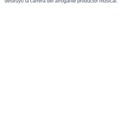
destruyó la carrera del arrogante productor musical.
Ó
N