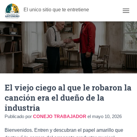
El unico sitio que te entretiene
C
A
M
B
I
A
R
M
O
D
O
D
El viejo ciego al que le robaron la
E
N
canción era el dueño de la
A
V
industria
E
G
Publicado por
CONEJO TRABAJADOR
el
mayo 10, 2026
A
C
Bienvenidos. Entren y descubran el papel amarillo que
I