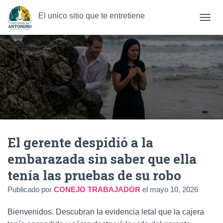
El unico sitio que te entretiene
C
A
M
B
I
A
R
M
O
D
O
D
El gerente despidió a la
E
N
embarazada sin saber que ella
A
V
tenía las pruebas de su robo
E
G
Publicado por
CONEJO TRABAJADOR
el
mayo 10, 2026
A
C
Bienvenidos. Descubran la evidencia letal que la cajera
I