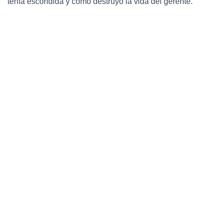
tenía escondida y cómo destruyó la vida del gerente.
Ó
N