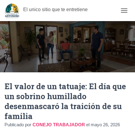
El unico sitio que te entretiene
C
A
M
B
I
A
R
M
O
D
O
D
El valor de un tatuaje: El día que
E
N
un sobrino humillado
A
V
desenmascaró la traición de su
E
G
familia
A
C
Publicado por
CONEJO TRABAJADOR
el
mayo 26, 2026
I