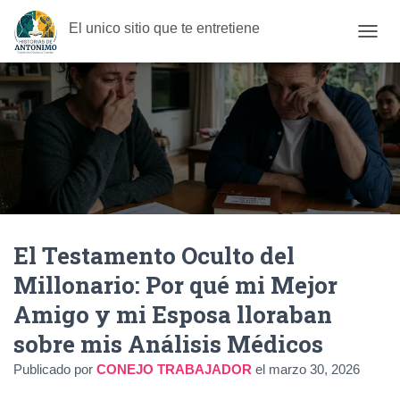
El unico sitio que te entretiene
C
A
M
B
I
A
R
M
O
D
O
D
El Testamento Oculto del
E
N
Millonario: Por qué mi Mejor
A
V
Amigo y mi Esposa lloraban
E
G
sobre mis Análisis Médicos
A
C
Publicado por
CONEJO TRABAJADOR
el
marzo 30, 2026
I