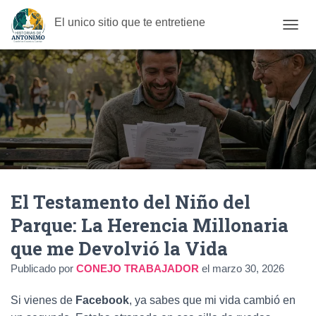
El unico sitio que te entretiene
C
A
M
B
I
A
R
M
O
D
O
D
El Testamento del Niño del
E
N
Parque: La Herencia Millonaria
A
V
que me Devolvió la Vida
E
G
Publicado por
CONEJO TRABAJADOR
el
marzo 30, 2026
A
C
Si vienes de
Facebook
, ya sabes que mi vida cambió en
I