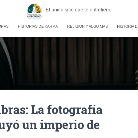
El unico sitio que te entretiene
ORAS
HISTORIAS DE KARMA
RELIGION Y ALGO MAS
HISTORIA D
mbras: La fotografía
uyó un imperio de