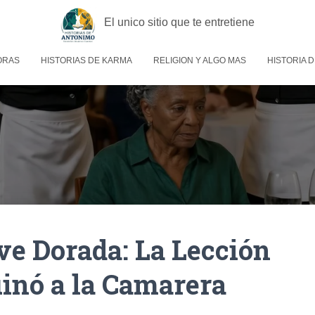
El unico sitio que te entretiene
ORAS
HISTORIAS DE KARMA
RELIGION Y ALGO MAS
HISTORIA D
ave Dorada: La Lección
uinó a la Camarera