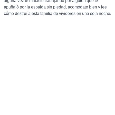
alguna vez te mataste trabajando por alguien que te
Ó
N
apuñaló por la espalda sin piedad, acomódate bien y lee
cómo destruí a esta familia de vividores en una sola noche.