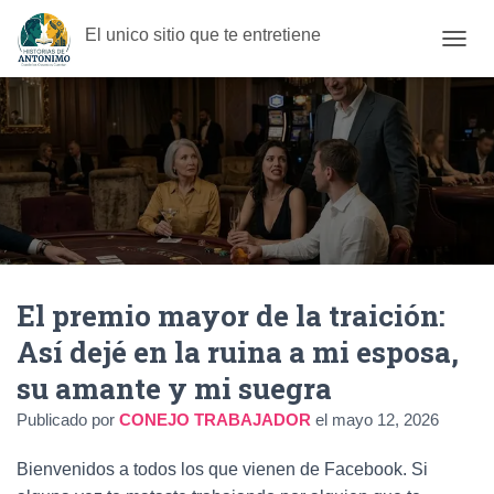
El unico sitio que te entretiene
C
A
M
B
I
A
R
M
O
D
O
D
El premio mayor de la traición:
E
N
Así dejé en la ruina a mi esposa,
A
V
su amante y mi suegra
E
G
Publicado por
CONEJO TRABAJADOR
el
mayo 12, 2026
A
C
Bienvenidos a todos los que vienen de Facebook. Si
I