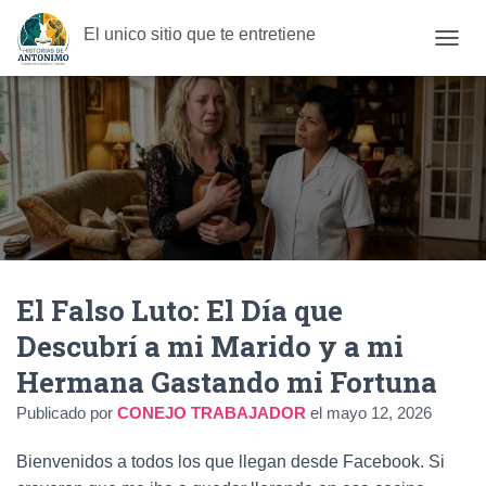
El unico sitio que te entretiene
C
A
M
B
I
A
R
M
O
D
O
D
El Falso Luto: El Día que
E
N
Descubrí a mi Marido y a mi
A
V
Hermana Gastando mi Fortuna
E
G
Publicado por
CONEJO TRABAJADOR
el
mayo 12, 2026
A
C
Bienvenidos a todos los que llegan desde Facebook. Si
I