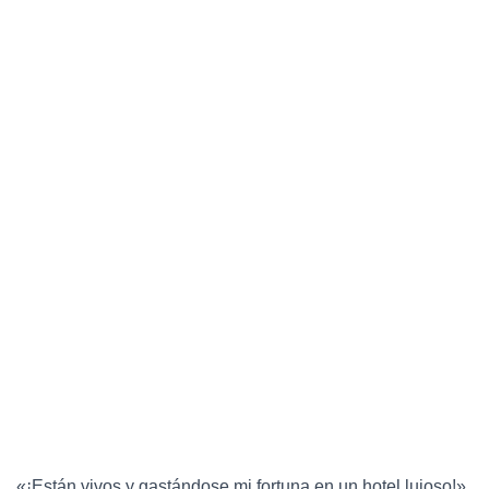
«¡Están vivos y gastándose mi fortuna en un hotel lujoso!»