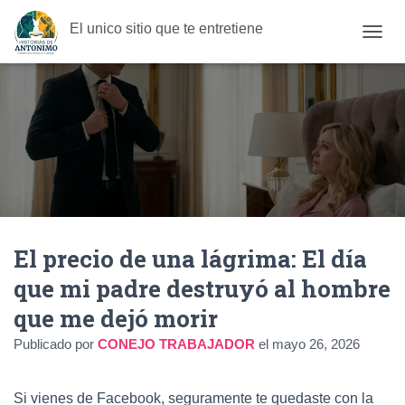
El unico sitio que te entretiene
C
A
M
B
I
A
R
M
O
D
O
D
El precio de una lágrima: El día
E
N
que mi padre destruyó al hombre
A
V
que me dejó morir
E
G
Publicado por
CONEJO TRABAJADOR
el
mayo 26, 2026
A
C
I
Si vienes de Facebook, seguramente te quedaste con la