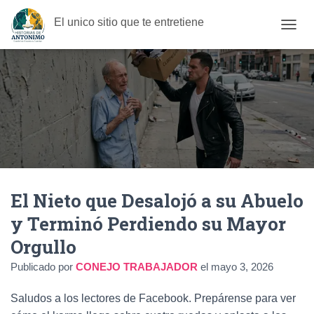
El unico sitio que te entretiene
C
A
M
B
I
A
R
M
O
D
O
D
El Nieto que Desalojó a su Abuelo
E
N
y Terminó Perdiendo su Mayor
A
V
Orgullo
E
G
Publicado por
CONEJO TRABAJADOR
el
mayo 3, 2026
A
C
Saludos a los lectores de Facebook. Prepárense para ver
I