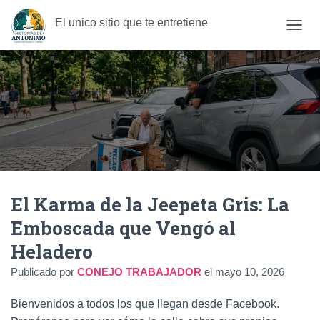
El unico sitio que te entretiene
C
A
M
B
I
A
R
M
O
D
O
D
El Karma de la Jeepeta Gris: La
E
N
Emboscada que Vengó al
A
V
Heladero
E
G
Publicado por
CONEJO TRABAJADOR
el
mayo 10, 2026
A
C
Bienvenidos a todos los que llegan desde Facebook.
I