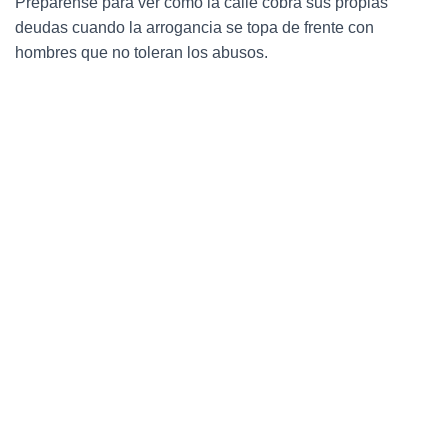
Prepárense para ver cómo la calle cobra sus propias
Ó
N
deudas cuando la arrogancia se topa de frente con
hombres que no toleran los abusos.