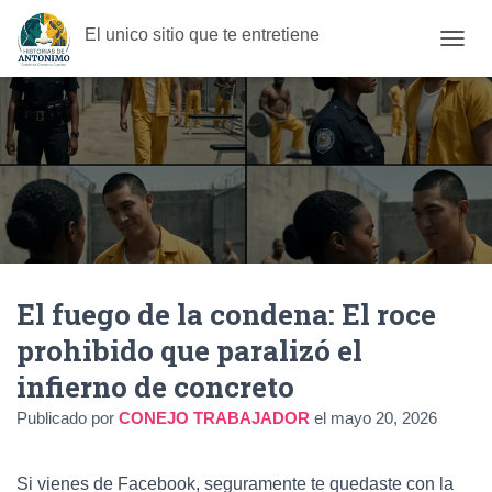
El unico sitio que te entretiene
C
A
M
B
I
A
R
M
O
D
O
D
El fuego de la condena: El roce
E
N
prohibido que paralizó el
A
V
infierno de concreto
E
G
Publicado por
CONEJO TRABAJADOR
el
mayo 20, 2026
A
C
I
Si vienes de Facebook, seguramente te quedaste con la