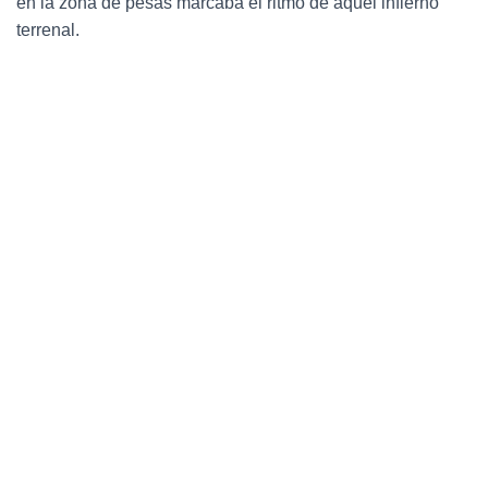
en la zona de pesas marcaba el ritmo de aquel infierno
terrenal.