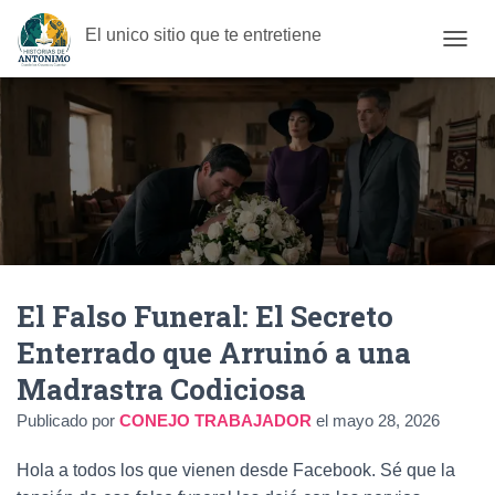
El unico sitio que te entretiene
C
A
M
B
I
A
R
M
O
D
O
D
El Falso Funeral: El Secreto
E
N
Enterrado que Arruinó a una
A
V
Madrastra Codiciosa
E
G
Publicado por
CONEJO TRABAJADOR
el
mayo 28, 2026
A
C
Hola a todos los que vienen desde Facebook.
Sé que la
I