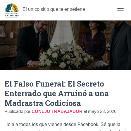
El unico sitio que te entretiene
C
A
M
B
I
A
R
M
O
D
O
D
El Falso Funeral: El Secreto
E
N
Enterrado que Arruinó a una
A
V
Madrastra Codiciosa
E
G
Publicado por
CONEJO TRABAJADOR
el
mayo 28, 2026
A
C
Hola a todos los que vienen desde Facebook.
Sé que la
I