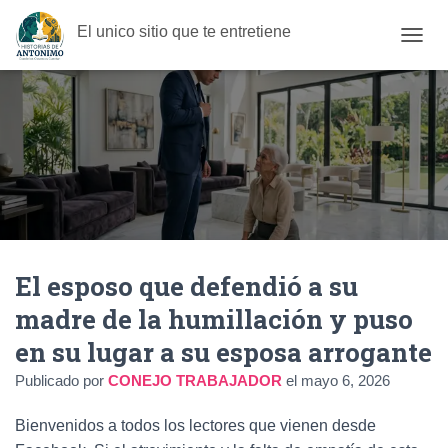
El unico sitio que te entretiene
C
A
M
B
I
A
R
M
O
D
O
D
El esposo que defendió a su
E
N
madre de la humillación y puso
A
V
en su lugar a su esposa arrogante
E
G
Publicado por
CONEJO TRABAJADOR
el
mayo 6, 2026
A
C
Bienvenidos a todos los lectores que vienen desde
I