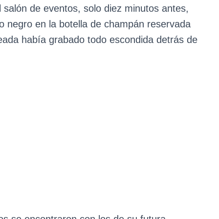
l salón de eventos, solo diez minutos antes,
sco negro en la botella de champán reservada
leada había grabado todo escondida detrás de
pios se encontraron con los de su futura