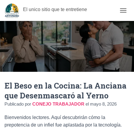
El unico sitio que te entretiene
C
A
M
B
I
A
R
M
O
D
O
D
El Beso en la Cocina: La Anciana
E
N
que Desenmascaró al Yerno
A
V
Publicado por
CONEJO TRABAJADOR
el
mayo 8, 2026
E
G
Bienvenidos lectores. Aquí descubrirán cómo la
A
C
prepotencia de un infiel fue aplastada por la tecnología.
I