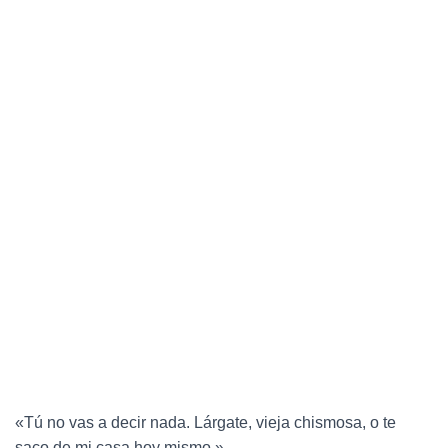
«Tú no vas a decir nada. Lárgate, vieja chismosa, o te
saco de mi casa hoy mismo.»