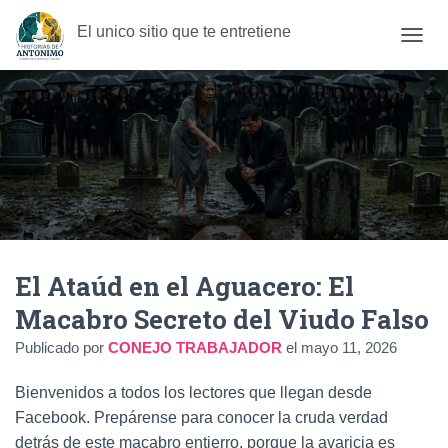
El unico sitio que te entretiene
C
A
M
B
I
A
R
M
O
D
O
D
El Ataúd en el Aguacero: El
E
N
Macabro Secreto del Viudo Falso
A
V
Publicado por
CONEJO TRABAJADOR
el
mayo 11, 2026
E
G
Bienvenidos a todos los lectores que llegan desde
A
C
Facebook. Prepárense para conocer la cruda verdad
I
detrás de este macabro entierro, porque la avaricia es