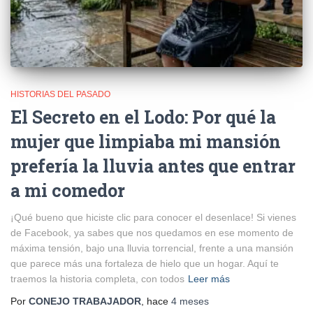
HISTORIAS DEL PASADO
El Secreto en el Lodo: Por qué la
mujer que limpiaba mi mansión
prefería la lluvia antes que entrar
a mi comedor
¡Qué bueno que hiciste clic para conocer el desenlace! Si vienes
de Facebook, ya sabes que nos quedamos en ese momento de
máxima tensión, bajo una lluvia torrencial, frente a una mansión
que parece más una fortaleza de hielo que un hogar. Aquí te
traemos la historia completa, con todos
Leer más
Por
CONEJO TRABAJADOR
, hace
4 meses