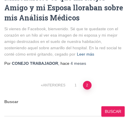
Amigo y mi Esposa lloraban sobre
mis Análisis Médicos
Si vienes de Facebook, bienvenido. Sé que te quedaste con el
corazón en un hilo al ver esa imagen de mi esposa y mi mejor
amigo destrozados en el suelo de nuestra habitación,
sosteniendo aquel sobre amarillo del hospital. En la red social te
conté cómo entré gritando, cegado por
Leer más
Por
CONEJO TRABAJADOR
, hace
4 meses
Paginación
ANTERIORES
1
2
de
Buscar
entradas
BUSCAR