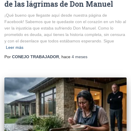
de las lágrimas de Don Manuel
¡Qué bueno que llegaste aquí desde nuestra página de
Facebook! Sabemos que te quedaste con el corazón en un hilo al
ver la injusticia que estaba sufriendo Don Manuel. Como lo
prometido es deuda, aquí tienes la historia completa, sin censura
y con el desenlace que todos estábamos esperando. Sigue
Leer más
Por
CONEJO TRABAJADOR
, hace
4 meses