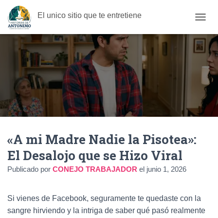
El unico sitio que te entretiene
C
A
M
B
I
A
R
M
O
D
O
D
«A mi Madre Nadie la Pisotea»:
E
N
El Desalojo que se Hizo Viral
A
V
Publicado por
CONEJO TRABAJADOR
el
junio 1, 2026
E
G
A
Si vienes de Facebook, seguramente te quedaste con la
C
I
sangre hirviendo y la intriga de saber qué pasó realmente