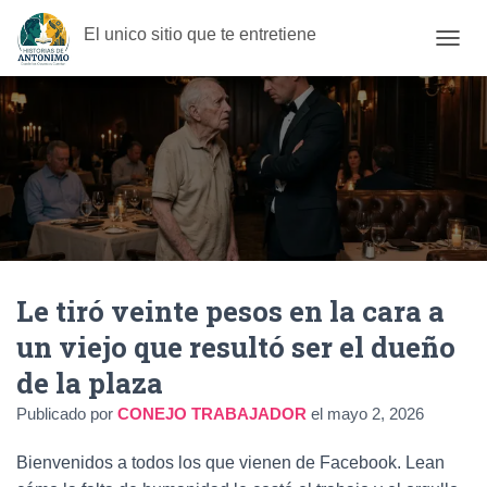
El unico sitio que te entretiene
C
A
M
B
I
A
R
M
O
D
O
D
Le tiró veinte pesos en la cara a
E
N
un viejo que resultó ser el dueño
A
V
de la plaza
E
G
Publicado por
CONEJO TRABAJADOR
el
mayo 2, 2026
A
C
Bienvenidos a todos los que vienen de Facebook. Lean
I