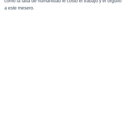
cómo la falta de humanidad le costó el trabajo y el orgullo
Ó
N
a este mesero.