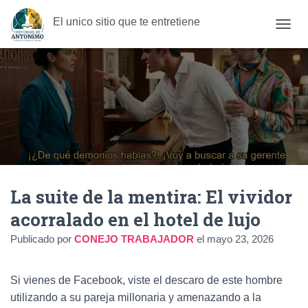
El unico sitio que te entretiene
C
A
M
B
I
A
R
M
O
D
O
D
La suite de la mentira: El vividor
E
N
acorralado en el hotel de lujo
A
V
Publicado por
CONEJO TRABAJADOR
el
mayo 23, 2026
E
G
A
Si vienes de Facebook, viste el descaro de este hombre
C
I
utilizando a su pareja millonaria y amenazando a la