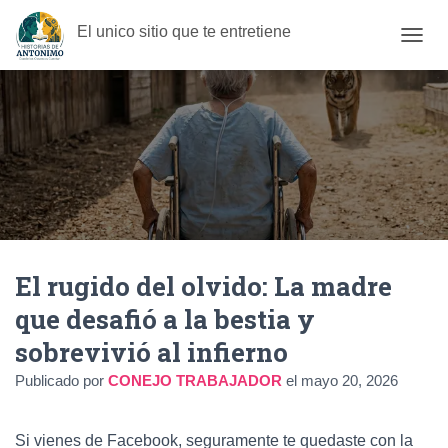
El unico sitio que te entretiene
C
A
M
B
I
A
R
M
O
D
O
D
El rugido del olvido: La madre
E
N
que desafió a la bestia y
A
V
sobrevivió al infierno
E
G
Publicado por
CONEJO TRABAJADOR
el
mayo 20, 2026
A
C
I
Si vienes de Facebook, seguramente te quedaste con la