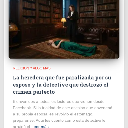
RELIGION Y ALGO MAS
La heredera que fue paralizada por su
esposo y la detective que destrozó el
crimen perfecto
Bienvenidos a todos los lectores que vienen desde
Facebook. Si la frialdad de este asesino que envenenó
a su propia esposa les revolvió el estómago,
prepárense. Aquí les cuento cómo esta detective le
arruinó el
Leer más