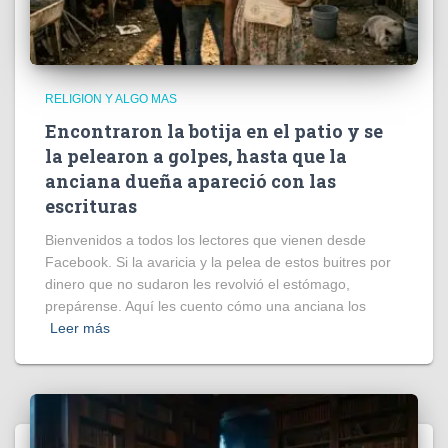
RELIGION Y ALGO MAS
Encontraron la botija en el patio y se
la pelearon a golpes, hasta que la
anciana dueña apareció con las
escrituras
Bienvenidos a todos los lectores que vienen desde
Facebook. Si la avaricia y la pelea de estos buitres por
dinero que no sudaron les revolvió el estómago,
prepárense. Aquí les cuento cómo una anciana los
Leer más