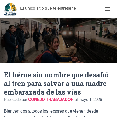
El unico sitio que te entretiene
C
A
M
B
I
A
R
M
O
D
O
D
El héroe sin nombre que desafió
E
N
al tren para salvar a una madre
A
V
embarazada de las vías
E
G
Publicado por
CONEJO TRABAJADOR
el
mayo 1, 2026
A
C
Bienvenidos a todos los lectores que vienen desde
I