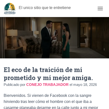
El unico sitio que te entretiene
C
A
M
B
I
A
R
M
O
D
O
D
El eco de la traición de mi
E
N
prometido y mi mejor amiga.
A
V
Publicado por
CONEJO TRABAJADOR
el
mayo 18, 2026
E
G
Bienvenidos. Si vienen de Facebook con la sangre
A
C
hirviendo tras leer cómo el hombre con el que iba a
I
casarme planeaba dejarme en la calle junto a mi mejor