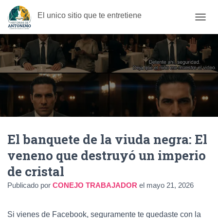
El unico sitio que te entretiene
C
A
M
B
I
A
R
M
O
D
O
D
El banquete de la viuda negra: El
E
N
veneno que destruyó un imperio
A
V
de cristal
E
G
Publicado por
CONEJO TRABAJADOR
el
mayo 21, 2026
A
C
I
Si vienes de Facebook, seguramente te quedaste con la