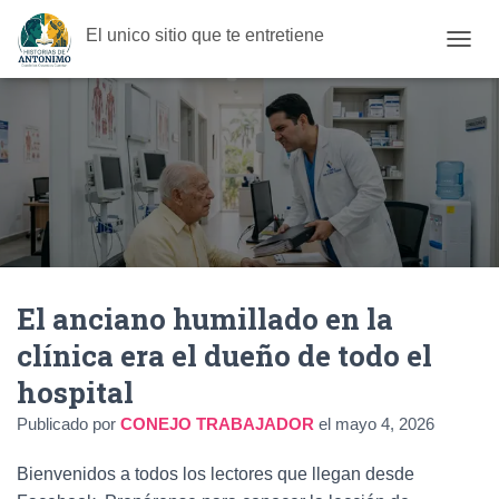
El unico sitio que te entretiene
C
A
M
B
I
A
R
M
O
D
O
D
El anciano humillado en la
E
N
clínica era el dueño de todo el
A
V
hospital
E
G
Publicado por
CONEJO TRABAJADOR
el
mayo 4, 2026
A
C
Bienvenidos a todos los lectores que llegan desde
I