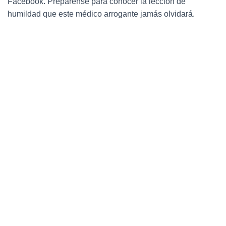
Facebook. Prepárense para conocer la lección de
Ó
N
humildad que este médico arrogante jamás olvidará.