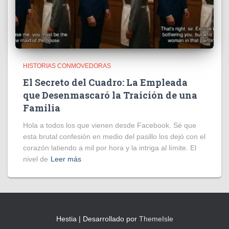
HISTORIAS CONMOVEDORAS
El Secreto del Cuadro: La Empleada
que Desenmascaró la Traición de una
Familia
Hola a todos los que vienen desde Facebook. Sé que
esta brutal confesión en medio del pasillo los dejó con el
corazón latiendo a mil por hora y la intriga al límite. El
nivel de
Leer más
Hestia | Desarrollado por
ThemeIsle