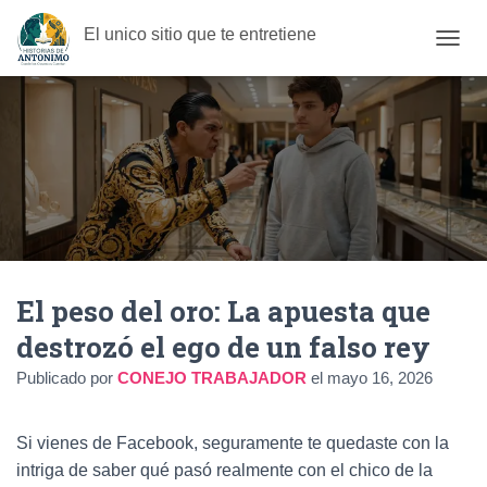
El unico sitio que te entretiene
C
A
M
B
I
A
R
M
O
D
O
D
El peso del oro: La apuesta que
E
N
destrozó el ego de un falso rey
A
V
Publicado por
CONEJO TRABAJADOR
el
mayo 16, 2026
E
G
A
Si vienes de Facebook, seguramente te quedaste con la
C
I
intriga de saber qué pasó realmente con el chico de la